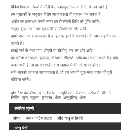
पैकिंग विवरण: डिब्बों में पॉली बैग, प्लाईवुड केस या पैलेट में रखे जाते हैं।
हम ग्राहकों के अनुसार विशेष आवश्यकता भी प्रदान कर सकते हैं।
ऑर्डर पर हस्ताक्षर करते समय हम डिलीवरी तिथि की पुष्टि करेंगे।
समुद्र द्वारा भेजा गया: एफओबी या सीआईएफ और आदि।
हमारे पास अपना फारवर्डर है या हम ग्राहकों के फारवर्डर के साथ सहयोग कर
सकते हैं।
हवाई मार्ग से भेजा गया: डीएपी या डीडीयू, घर-घर और आदि।
हम हमेशा डीएचएल, यूपीएस, फेडेक्स, टीएनटी आदि का उपयोग करते हैं। यदि
वजन भारी है, तो हम फारवर्डर द्वारा जहाज भेजेंगे जो सस्ता होगा।
यदि आपको तत्काल आवश्यकता है, तो हम आपकी कुछ मदद करने की पूरी
कोशिश करेंगे।
हॉट टैग: वेव वॉशर, चीन, निर्माता, आपूर्तिकर्ता, फैक्टरी, स्टॉक में, चीन में
निर्मित, मूल्य, उद्धरण, गुणवत्ता, थोक, अनुकूलित, थोक
संबंधित श्रेणी
वॉशर
लेज़र कटिंग पार्ट्स
शीट धातु के हिस्से
जांच भेजें