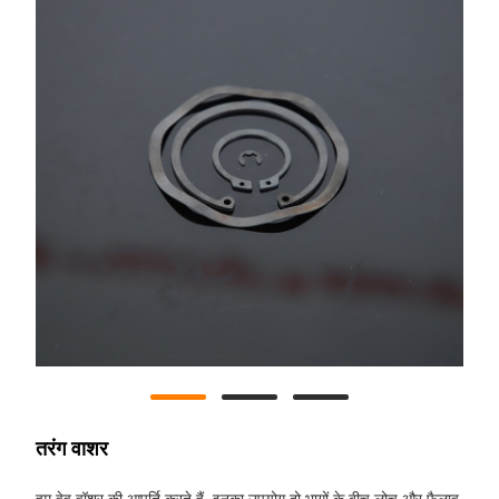
तरंग वाशर